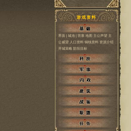
游戏资料
界面
| 城池
| 营寨
地图
主公声望
主
公威望
人口资料
铜钱资料
资源介绍
开城策略
阶段目标