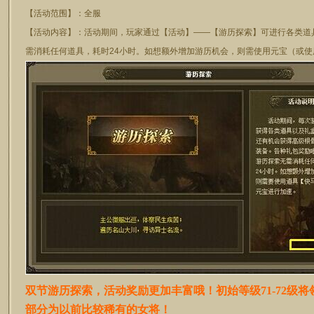
【活动范围】：全服
【活动内容】：活动期间，玩家通过【活动】
——
【游历探索】可进行各类道
需消耗任何道具，耗时
24
小时。如想额外增加游历机会，则需使用元宝（或使
双节
游历探索，活动奖励更加丰富哦！
初始等级
71-72
部分为以前比较稀有的女将！