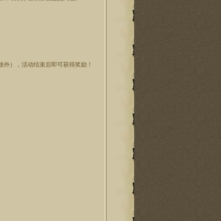
除外），活动结束后即可获得奖励！