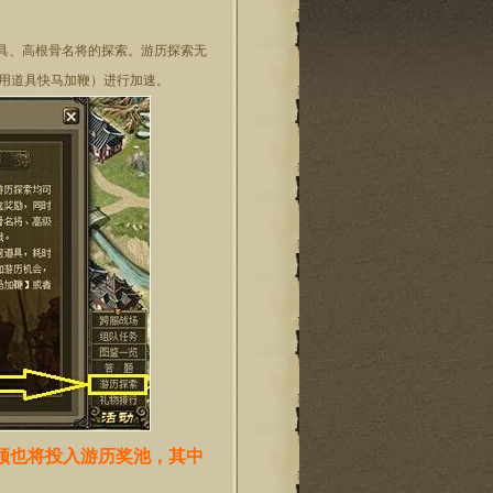
具、高根骨名将的探索。游历探索无
用道具快马加鞭）进行加速。
级将领也将投入游历奖池，其中