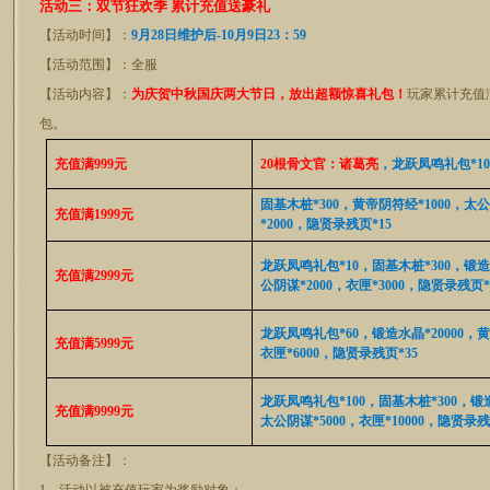
活动
三
：
双节狂欢季
累计充值送豪礼
【活动时间】：
9月
28
日维护后
-10月
9
日
23：59
【活动范围】：全服
【活动内容】：
为庆贺中秋国庆两大节日，放出超额惊喜礼包！
玩家累计充值
包。
充值满
999元
20根骨文官：诸葛亮
，龙跃凤鸣礼包
*1
固基木桩
*300，黄帝阴符经*1000，太
充值满
1999元
*2000，隐贤录残页*15
龙跃凤鸣礼包
*10，固基木桩*300，锻造
充值满
2999元
公阴谋*2000，衣匣*3000，隐贤录残页*
龙跃凤鸣礼包
*60，锻造水晶*20000，
充值满
5999元
衣匣*6000，隐贤录残页*35
龙跃凤鸣礼包
*100，固基木桩*300，锻
充值满
9999元
太公阴谋*5000，衣匣*10000，隐贤录残
【活动备注】：