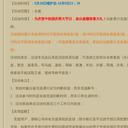
【活动时间】：
9月
28
日维护后
-10月
9
日
23：59
【活动范围】：全服
【活动内容】：
为庆贺中秋国庆两大节日，放出超额惊喜大礼！
玩家累计充值
励。
活动期间累计充值满
999元可获得名将套装1套；满1999元可获得名将套装2套
5999元可获得名将套装10套；（可选择重复名将套装，奖励以玩家累计充值最
励）
活动结束后，活动专员会以系统消息联系玩家，可选择之前所出名将套装（吕
超，黄忠，诸葛亮，司马懿，庞统，周瑜，童渊，羊祜，许褚，荀彧，关凤，
将套装不能选取王者、诸侯等称号套装！
【活动备注】：
1、奖励对象以被充值通行证为判断依据，而非充值帐号；
2、活动参与时间是依据充值到帐时间，而非订单生成时间；
3、活动奖励将在活动结束后三个工作日内发放；
【友情提醒】：
充值用户，请耐心等待各充值系统的反馈（部分银行及平台因节假日系统繁
充值。如果您在充值过程中遇到问题请登录客服论坛的用户充值咨询区寻求帮