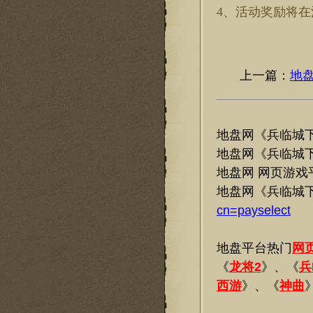
4、活动奖励将
上一篇：
地
地盘网《兵临城
地盘网《兵临城
地盘网 网页游戏
地盘网《兵临城
cn=payselect
地盘平台热门
网
《
龙将2
》、《
兵
西游
》、《
神曲