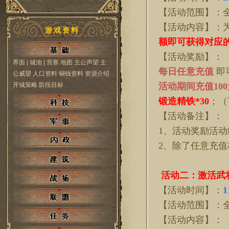
【活动范围】：
【活动内容】：
游戏资料
额即可获得对应
【活动奖励】：
界面
| 城池
| 营寨
地图
主公声望
主
每日任意充值
即
公威望
人口资料
铜钱资料
资源介绍
开城策略
阶段目标
活动期间充值
10
锻造精铁*30
；（
【活动备注】：
1、活动奖励活
2、除了任意充
活动二：激活武
【活动时间】：
1
【活动范围】：
【活动内容】：