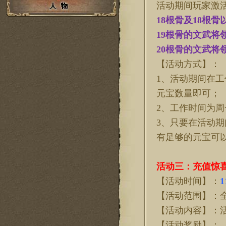
活动期间玩家激
18根骨及18根
19根骨的文武将
20根骨的文武将
【活动方式】：
1、活动期间在工
元宝数量即可；
2、工作时间为周一
3、只要在活动
有足够的元宝可
活动三：充值惊
【活动时间】：
1
【活动范围】：
【活动内容】：
【活动奖励】：