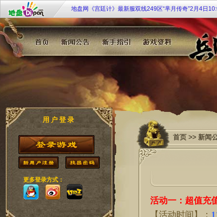
地盘网《宫廷计》最新服双线249区“芈月传奇”2月4日10:
开启！
《大侠传》特权商店限时开 欢乐扭蛋扭扭乐
《108将》群侠济世 聚义梁山
九凤临朝《凤凰决》双线51服7月20日10时倾世开启！
《唐宫梦》双线35服[凤鸣笙箫] 2月28日11：00华丽开
地盘网《兵临城下2》新服 sg·57【六出祁山】9月25日1
戈待战
用户登录
首页
>>
新闻
更多登录方式：
活动一：超值充
【活动时间】：
1