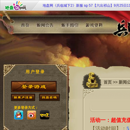
地盘网《兵临城下2》新服 sg·57【六出祁山】9月25日1
戈待战
地盘网《宫廷计》最新服双线249区“芈月传奇”2月4日10:
开启！
《大侠传》特权商店限时开 欢乐扭蛋扭扭乐
《108将》群侠济世 聚义梁山
九凤临朝《凤凰决》双线51服7月20日10时倾世开启！
《唐宫梦》双线35服[凤鸣笙箫] 2月28日11：00华丽开
用户登录
首页
>>
新闻
更多登录方式：
活动一：超值充
【活动时间】：
5