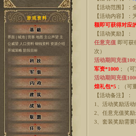
【活动范围】：
【活动内容】：
游戏资料
额即可获得对应
【活动奖励】：
界面
| 城池
| 营寨
地图
主公声望
主
任意充值
即可获
公威望
人口资料
铜钱资料
资源介绍
开城策略
阶段目标
次）
活动期间充值
10
军资*1000
；（可
活动期间充值
10
煌礼包*5
；（可
【活动备注】：
1、活动奖励活
2、任意充值奖励
3、套装奖励需要联