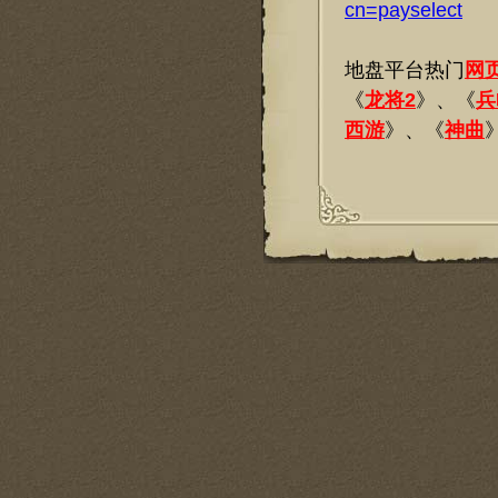
cn=payselect
地盘平台热门
网
《
龙将2
》、《
兵
西游
》、《
神曲