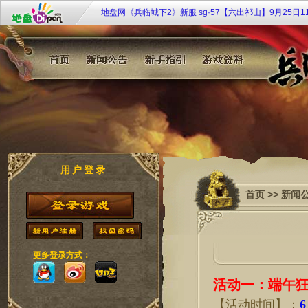
地盘网《兵临城下2》新服 sg·57【六出祁山】9月25日1
戈待战
地盘网《宫廷计》最新服双线249区“芈月传奇”2月4日10:
开启！
《大侠传》特权商店限时开 欢乐扭蛋扭扭乐
《108将》群侠济世 聚义梁山
九凤临朝《凤凰决》双线51服7月20日10时倾世开启！
《唐宫梦》双线35服[凤鸣笙箫] 2月28日11：00华丽开
用户登录
首页
>>
新闻
更多登录方式：
活动
一
：
端午
【活动时间】：
6