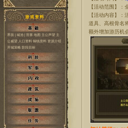
【活动范围】：
【活动内容】：
游戏资料
道具、高根骨名
额外增加游历机
界面
| 城池
| 营寨
地图
主公声望
主
公威望
人口资料
铜钱资料
资源介绍
开城策略
阶段目标