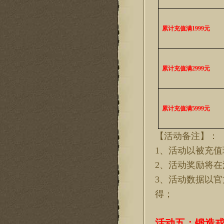
累计充值满
1999元
累计充值满
2999元
累计充值满
5999元
【活动备注】：
1、活动以被充
2、活动奖励将
3、活动数据以
得
；
活动
五
：锻造