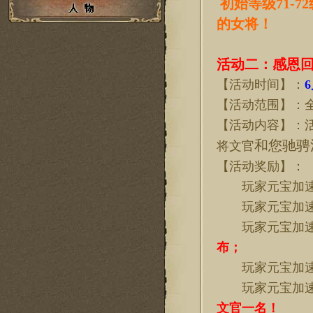
初始等级
71
的女将！
活动
二
：感恩
【活动时间】：
6
【活动范围】：
【活动内容】：
和您驰骋
将文官
【活动奖励】：
玩家元宝加
玩家元宝加
玩家元宝加
布；
玩家元宝加
玩家元宝加
文官一名！