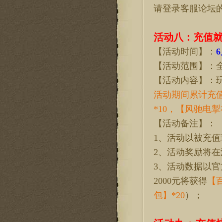
请登录客服论坛
活动
八
：充值
【活动时间】：
6
【活动范围】：
【活动内容】：
活动期间累计充
*
10
，【风驰电掣
【活动备注】：
1、活动以被充
2、活动奖励将
3、活动数据以
2
0
00元将获得
【
包】*
2
0
）；