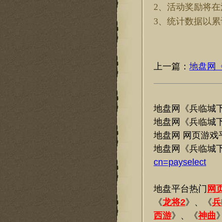
2、活动奖励将
3、统计数据以
上一篇：
地盘网《
地盘网《兵临城
地盘网《兵临城
地盘网 网页游戏
地盘网《兵临城
cn=payselect
地盘平台热门
网
《
龙将2
》、《
兵
西游
》、《
神曲