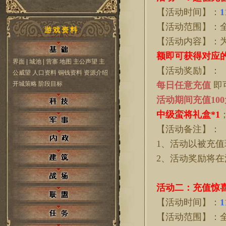
【活动时间】：
1
【活动范围】：
游戏资料
【活动内容】：
额即可获得对应
界面
| 城池
| 营寨
地图
主公声望
主
【活动奖励】：
公威望
人口资料
铜钱资料
资源介绍
开城策略
阶段目标
每日任意充值
即
活动期间充值
10
中级蛮将礼盒*1
【活动备注】：
1、活动以被充
2、活动奖励将
活动
二
：充值惊
【活动时间】：
1
【活动范围】：