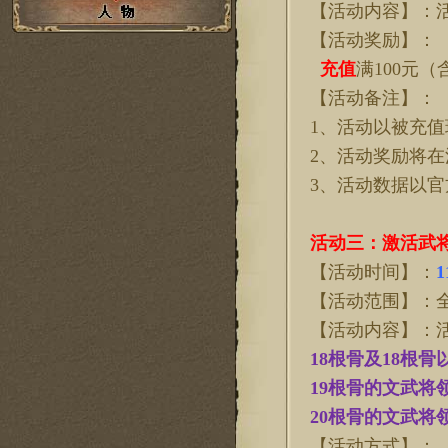
【活动内容】：
【活动奖励】：
充值
满
100元（
【活动备注】：
1、活动以被充
2、活动奖励将
3、活动数据以
活动
三
：
激活武
【活动时间】：
1
【活动范围】：
【活动内容】：
18根骨及18根
19根骨的文武将
20根骨的文武将
【活动方式】：