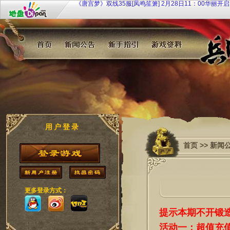
地盘网《兵临城下2》新服 sg·57【六出祁山】9月25日1
戈待战
地盘网《宫廷计》最新服双线249区“芈月传奇”2月4日10:
开启！
《大侠传》特权商店限时开 欢乐扭蛋扭扭乐
《108将》群侠济世 聚义梁山
九凤临朝《凤凰决》双线51服7月20日10时倾世开启！
用户登录
首页
>>
新闻
更多登录方式：
提示本期不开锻
活动一：超值充