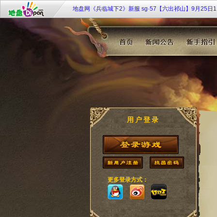
地盘网《兵临城下2》新服 sg·57【六出祁山】9月25日
地盘网《宫廷计》最新服双线249区“芈月传奇”2月4日10
《大侠传》特权商店限时开 欢乐扭蛋扭扭乐
《108将》群侠济世 聚义梁山
九凤临朝《凤凰决》双线51服7月20日10时倾世开启！
《唐宫梦》双线35服[凤鸣笙箫] 2月28日11：00华丽开
用户登录
更多登录方式：