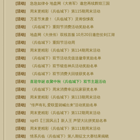
[活动]
急急如律令 地盘网《大将军》邀您再续辉煌三国
[活动]
周末更精彩《兵临城下》第115期周末活动
[活动]
万圣节来袭！《兵临城下》灵将惊悚夜
[活动]
《兵临城下》重阳节消费活动奖励名单
[活动]
地盘网《大侠传》双线首服 10月20日邀您仗剑江湖
[活动]
《兵临城下》重阳节活动周
[活动]
周末更精彩《兵临城下》第114期周末活动
[活动]
《兵临城下》双节活动充值送徽章奖励名单
[活动]
《兵临城下》双节锻造神兵活动奖励名单
[活动]
《兵临城下》双节消费大回馈获奖名单
[活动]
喜迎华诞 欢聚中秋《兵临城下》双节主题活动
[活动]
《兵临城下》周末消费幸运玩家获奖名单
[活动]
周末更精彩《兵临城下》第113期周末活动
[活动]
“传声有礼 爱联盟就喊出来”活动奖励名单
[活动]
周末更精彩《兵临城下》第112期周末活动
[活动]
sg45【三国风云】新人王 声望大比拼奖励名单
[活动]
周末更精彩《兵临城下》第111期周末活动
[活动]
情系兵临《兵临城下》第八期征文大赛结果揭晓