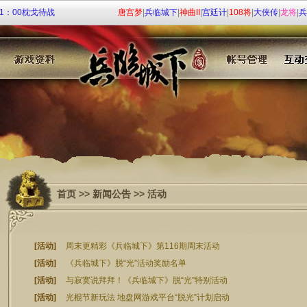
11：00枕戈待战
唐宫梦
|
兵临城下
|
神曲II
|
宫廷计
|
108将
|
大侠传
|
龙将
|
兵
:00 火爆开启！
启！
首页
>>
新闻公告
>> 活动
[活动]
周末更精彩《兵临城下》第116期周末活动
[活动]
《兵临城下》脱“光”活动奖励名单
[活动]
与寂寞说拜拜！《兵临城下》脱“光”特别活动
[活动]
光棍节新玩法 地盘网游戏平台“脱光”计划启动