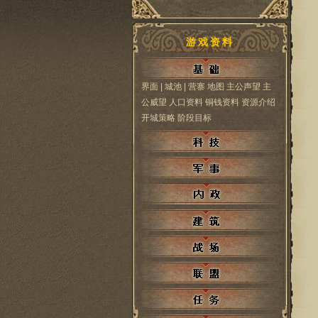
游戏资料
界面
| 城池
| 营寨
地图
主公声望
主
公威望
人口资料
铜钱资料
资源介绍
开城策略
阶段目标