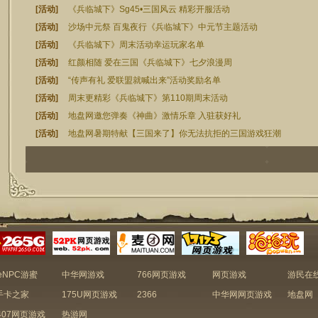
[活动]
《兵临城下》Sg45•三国风云 精彩开服活动
[活动]
沙场中元祭 百鬼夜行《兵临城下》中元节主题活动
[活动]
《兵临城下》周末活动幸运玩家名单
[活动]
红颜相随 爱在三国《兵临城下》七夕浪漫周
[活动]
“传声有礼 爱联盟就喊出来”活动奖励名单
[活动]
周末更精彩《兵临城下》第110期周末活动
[活动]
地盘网邀您弹奏《神曲》激情乐章 入驻获好礼
[活动]
地盘网暑期特献【三国来了】你无法抗拒的三国游戏狂潮
1
2
3
4
5
6
7
8
9
10
11
12
13
14
15
16
17
18
19
20
21
22
eNPC游蜜
中华网游戏
766网页游戏
网页游戏
游民在
手卡之家
175U网页游戏
2366
中华网网页游戏
地盘网
407网页游戏
热游网