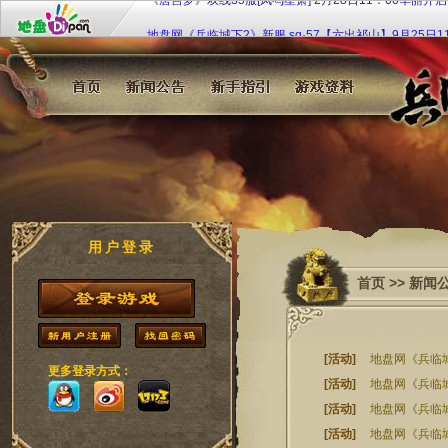
地盘网《兵临城下2》新服 sg·57【六出祁山】9月25日1
戈待战
地盘网《宫廷计》最新服双线249区“芈月传奇”2月4日10:
开启！
《大侠传》特权商店限时开 欢乐扭蛋扭扭乐
《108将》群侠济世 聚义梁山
九凤临朝《凤凰决》双线51服7月20日10时倾世开启！
《唐宫梦》双线35服[凤鸣笙箫] 2月28日11：00华丽开
用户登录
首页
>>
新闻
[活动]
地盘网《兵临城
更多登录方式：
[活动]
地盘网《兵临城
[活动]
地盘网《兵临城
[活动]
地盘网《兵临城