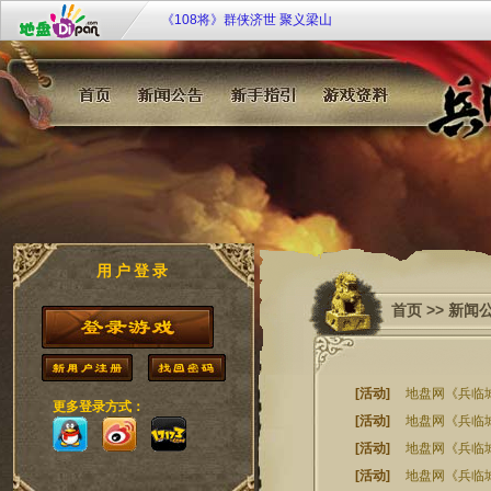
《108将》群侠济世 聚义梁山
九凤临朝《凤凰决》双线51服7月20日10时倾世开启！
《唐宫梦》双线35服[凤鸣笙箫] 2月28日11：00华丽开
地盘网《兵临城下2》新服 sg·57【六出祁山】9月25日1
戈待战
地盘网《宫廷计》最新服双线249区“芈月传奇”2月4日10:
开启！
《大侠传》特权商店限时开 欢乐扭蛋扭扭乐
用户登录
首页
>>
新闻
[活动]
地盘网《兵临城
更多登录方式：
[活动]
地盘网《兵临城下2
[活动]
地盘网《兵临
[活动]
地盘网《兵临