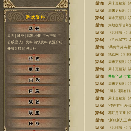
[活动]
周末更精彩《
[活动]
周末更精彩《
游戏资料
[活动]
周末更精彩《
[活动]
为地盘平台加
[活动]
《兵临城下》
界面
| 城池
| 营寨
地图
主公声望
主
[活动]
《兵临城下》
公威望
人口资料
铜钱资料
资源介绍
[活动]
“共贺华诞 与
开城策略
阶段目标
[活动]
地盘网《兵临
[活动]
周末更精彩《
[活动]
周末更精彩《
[活动]
共贺华诞 与“
[活动]
周末更精彩《
[活动]
“周末消费有好
[活动]
周末更精彩《
[活动]
“传声有礼 爱
[活动]
花好月圆迎中
[活动]
“新服新人王 
[活动]
《兵临城下》