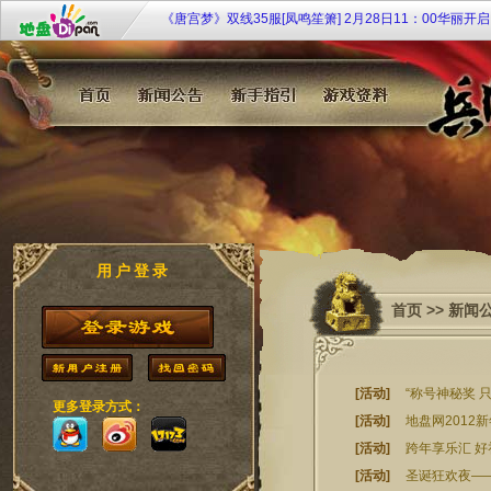
地盘网《兵临城下2》新服 sg·57【六出祁山】9月25日1
戈待战
地盘网《宫廷计》最新服双线249区“芈月传奇”2月4日10:
开启！
《大侠传》特权商店限时开 欢乐扭蛋扭扭乐
《108将》群侠济世 聚义梁山
九凤临朝《凤凰决》双线51服7月20日10时倾世开启！
用户登录
首页
>>
新闻
[活动]
“称号神秘奖 
更多登录方式：
[活动]
地盘网2012
[活动]
跨年享乐汇 
[活动]
圣诞狂欢夜—